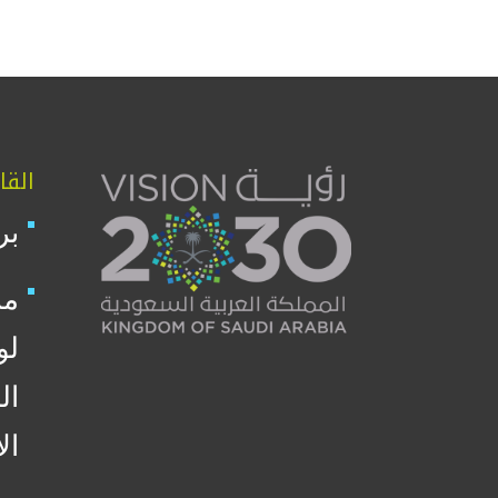
القا
بر
من
لو
ال
ال