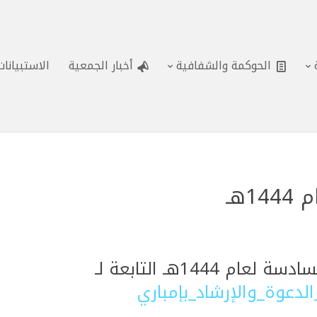
الحوكمة والشفافية
أخبار الجمعية
الاستبيانا
هـ
ام 1444هـ التابعة لـ
لدعوة_والإرشاد_بإمباري