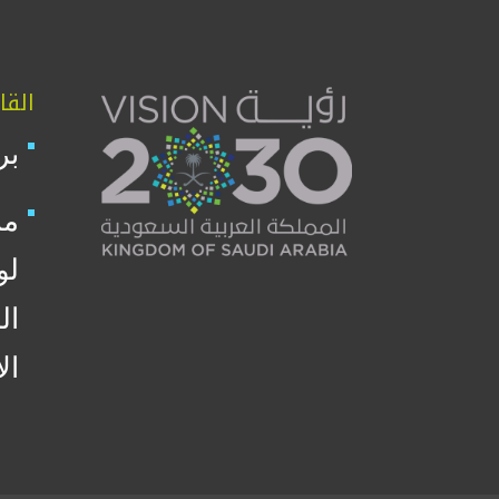
القا
بر
من
لو
ال
ال