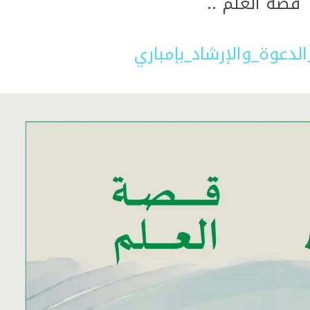
قصة العلم ..
لدعوة_والإرشاد_بإمباري