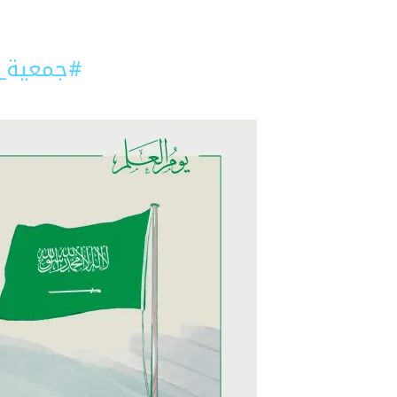
#جمعية_ا