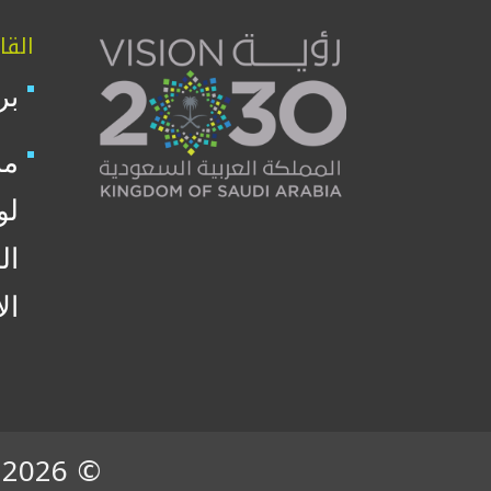
القا
بر
من
لو
ال
ال
© 2026